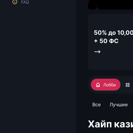
FAQ
50% до 10,0
+ 50 ФС
Лобби
Все
Лучшие
Хайп каз