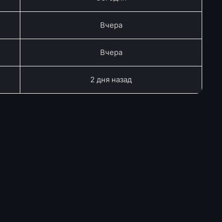
Вчера
Вчера
2 дня назад