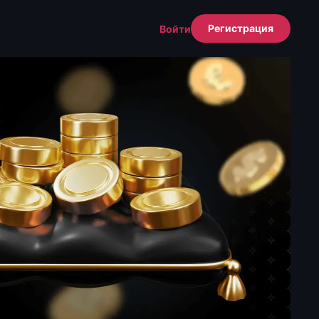
Регистрация
Войти