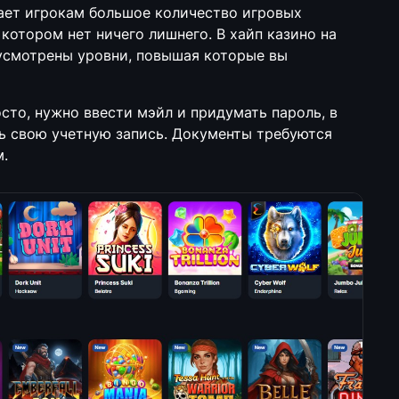
гает игрокам большое количество игровых
котором нет ничего лишнего. В хайп казино на
дусмотрены уровни, повышая которые вы
осто, нужно ввести мэйл и придумать пароль, в
ь свою учетную запись. Документы требуются
м.