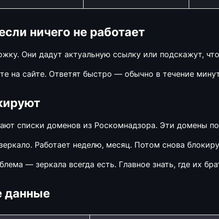
 если ничего не работает
жку. Они дадут актуальную ссылку или подскажут, что
ате на сайте. Ответят быстро — обычно в течение мину
кируют
ают списки доменов из Роскомнадзора. Эти домены по
зеркало. Работает неделю, месяц. Потом снова блокирую
блема — зеркала всегда есть. Главное знать, где их бра
е данные