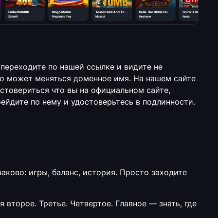
 переходите по нашей ссылке и видите не
ко может меняться доменное имя. На нашем сайте
остовериться что вы на официальном сайте,
рейдите по нему и удостоверьтесь в подлинности.
аково: игры, баланс, история. Просто заходите
 второе. Третье. Четвертое. Главное — знать, где