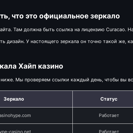
ть, что это официальное зеркало
айта. Там должна быть ссылка на лицензию Curacao. Н
ь дизайн. У настоящего зеркала он точно такой же, к
кала Хайп казино
ниже. Мы проверяем ссылки каждый день, чтобы вы все
Зеркало
Статус
asinohype.com
Работает
ype-casino.net
Работает