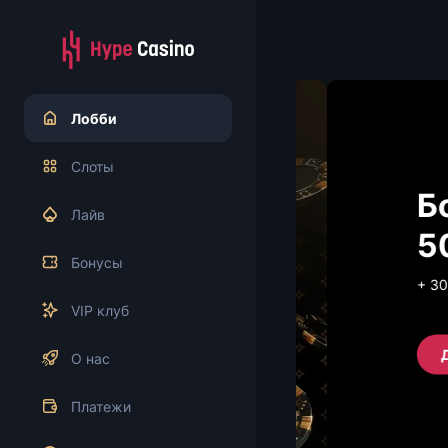
Лобби
Слоты
Бон
Лайв
50%
Бонусы
+ 30 ФС
VIP клуб
Депо
О нас
Платежи