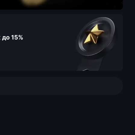
 до 15%